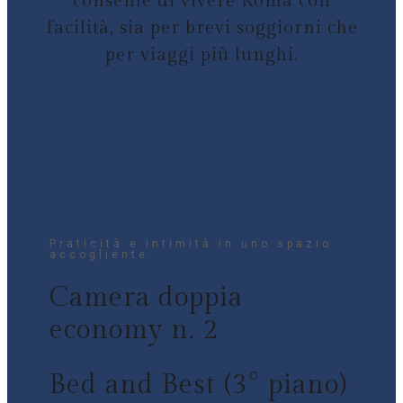
consente di vivere Roma con
facilità, sia per brevi soggiorni che
per viaggi più lunghi.
Praticità e intimità in uno spazio
accogliente
Camera doppia
economy n. 2
Bed and Best (3° piano)