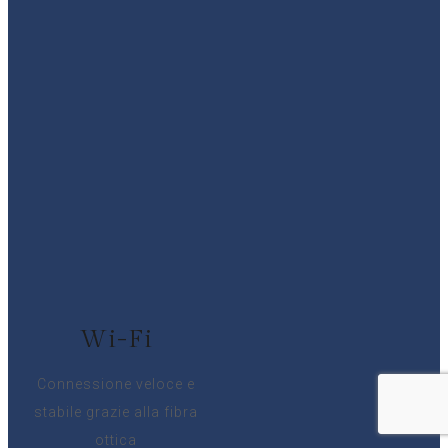
Wi-Fi
Connessione veloce e
stabile grazie alla fibra
ottica