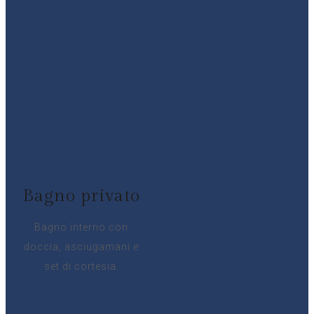
Bagno privato
Bagno interno con
doccia, asciugamani e
set di cortesia.