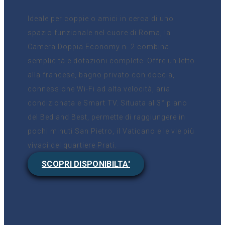
Ideale per coppie o amici in cerca di uno
spazio funzionale nel cuore di Roma, la
Camera Doppia Economy n. 2 combina
semplicità e dotazioni complete. Offre un letto
alla francese, bagno privato con doccia,
connessione Wi-Fi ad alta velocità, aria
condizionata e Smart TV. Situata al 3° piano
del Bed and Best, permette di raggiungere in
pochi minuti San Pietro, il Vaticano e le vie più
vivaci del quartiere Prati.
SCOPRI DISPONIBILTA'