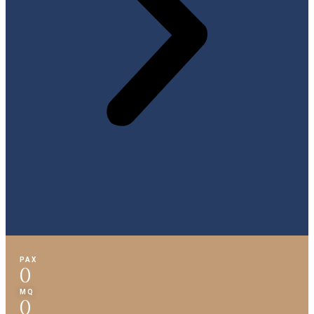
PAX
0
MQ
0