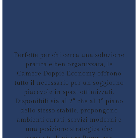
Perfette per chi cerca una soluzione
pratica e ben organizzata, le
Camere Doppie Economy offrono
tutto il necessario per un soggiorno
piacevole in spazi ottimizzati.
Disponibili sia al 2° che al 3° piano
dello stesso stabile, propongono
ambienti curati, servizi moderni e
una posizione strategica che