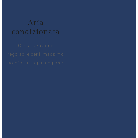
Aria
condizionata
Climatizzazione
regolabile per il massimo
comfort in ogni stagione.